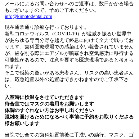
メールによるお問い合わせへのご返事は、数日かかる場合
もございますので、予めご了承ください。
info@kimotodental.com
現在通常通り診療を行っております。
新型コロナウィルス（COVID-19）が猛威を振るい世界中
があらゆる専門分野を越えて終息に向けて全力で戦ってお
ります。歯科医療現場での感染は幸い報告されていません
が、歯を削る際にエアゾルが噴霧され空気感染に移行する
可能性があるので、注意を要する医療現場であると考えら
れます。
そこで感染の疑いがある患者さん、リスクの高い患者さん
は、応急処置以外の処置はできかねますのでご了承下さ
い。
入室時に検温をさせていただきます
待合室ではマスクの着用をお願いします
体調のすぐれない方はお申し出ください
混雑を避けるためになるべく事前に予約をお取りくださる
様お願いします
当院では全ての歯科処置前後に手洗いの励行、マスク、ゴ